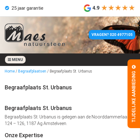
★★★★★
★★★★★
4.9
25 jaar garantie
Eigen werkplaats
VRAGEN? 020 4977105
Geen aanbetaling
4 weken levertijd
MENU
Home
/
Begraafplaatsen
/
Begraafplaats St. Urbanus
TIJDELIJKE AANBIEDING
25 jaar garantie
Begraafplaats St. Urbanus
Eigen werkplaats
Geen aanbetaling
Begraafplaats St. Urbanus
Begraafplaats St. Urbanus is gelegen aan de Noorddammerlaan
124 – 126, 1187 Ag Amstelveen.
Onze Expertise