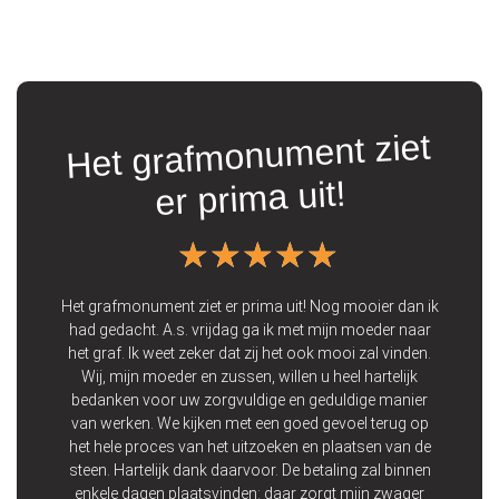
Het grafmonument ziet
t
er prima uit!
★★★★★
★★★★★
ooie
 Wij
Het grafmonument ziet er prima uit! Nog mooier dan ik
Vo
 een
had gedacht. A.s. vrijdag ga ik met mijn moeder naar
de 
 op
het graf. Ik weet zeker dat zij het ook mooi zal vinden.
zij
Wij, mijn moeder en zussen, willen u heel hartelijk
bedanken voor uw zorgvuldige en geduldige manier
p
van werken. We kijken met een goed gevoel terug op
het hele proces van het uitzoeken en plaatsen van de
steen. Hartelijk dank daarvoor. De betaling zal binnen
enkele dagen plaatsvinden: daar zorgt mijn zwager