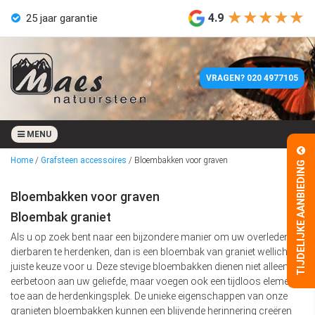
★★★★★
★★★★★
4.9
25 jaar garantie
Eigen werkplaats
VRAGEN? 020 4977105
Geen aanbetaling
4 weken levertijd
MENU
Home
/
Grafsteen accessoires
/
Bloembakken voor graven
TIJDELIJKE AANBIEDING
25 jaar garantie
Bloembakken voor graven
Eigen werkplaats
Bloembak graniet
Als u op zoek bent naar een bijzondere manier om uw overleden
Geen aanbetaling
dierbaren te herdenken, dan is een bloembak van graniet wellicht de
juiste keuze voor u. Deze stevige bloembakken dienen niet alleen als
eerbetoon aan uw geliefde, maar voegen ook een tijdloos element
toe aan de herdenkingsplek. De unieke eigenschappen van onze
granieten bloembakken kunnen een blijvende herinnering creëren