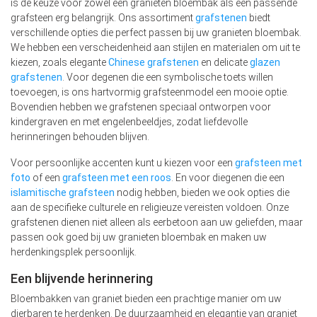
is de keuze voor zowel een granieten bloembak als een passende
grafsteen erg belangrijk. Ons assortiment
grafstenen
biedt
verschillende opties die perfect passen bij uw granieten bloembak.
We hebben een verscheidenheid aan stijlen en materialen om uit te
kiezen, zoals elegante
Chinese grafstenen
en delicate
glazen
grafstenen
. Voor degenen die een symbolische toets willen
toevoegen, is ons hartvormig grafsteenmodel een mooie optie.
Bovendien hebben we grafstenen speciaal ontworpen voor
kindergraven en met engelenbeeldjes, zodat liefdevolle
herinneringen behouden blijven.
Voor persoonlijke accenten kunt u kiezen voor een
grafsteen met
foto
of een
grafsteen met een roos
. En voor diegenen die een
islamitische grafsteen
nodig hebben, bieden we ook opties die
aan de specifieke culturele en religieuze vereisten voldoen. Onze
grafstenen dienen niet alleen als eerbetoon aan uw geliefden, maar
passen ook goed bij uw granieten bloembak en maken uw
herdenkingsplek persoonlijk.
Een blijvende herinnering
Bloembakken van graniet bieden een prachtige manier om uw
dierbaren te herdenken. De duurzaamheid en elegantie van graniet