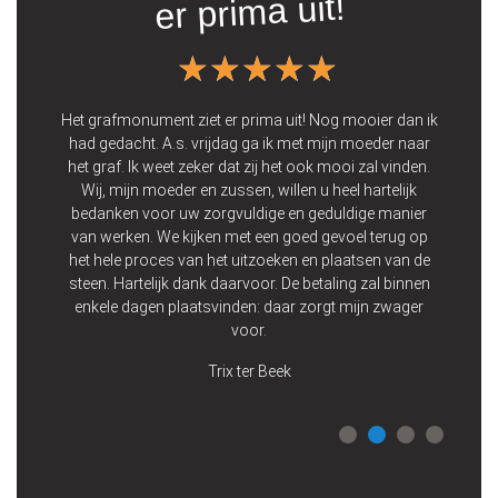
er prima uit!
★★★★★
★★★★★
ooie
 Wij
Het grafmonument ziet er prima uit! Nog mooier dan ik
Vo
 een
had gedacht. A.s. vrijdag ga ik met mijn moeder naar
de 
 op
het graf. Ik weet zeker dat zij het ook mooi zal vinden.
zij
Wij, mijn moeder en zussen, willen u heel hartelijk
bedanken voor uw zorgvuldige en geduldige manier
p
van werken. We kijken met een goed gevoel terug op
het hele proces van het uitzoeken en plaatsen van de
steen. Hartelijk dank daarvoor. De betaling zal binnen
enkele dagen plaatsvinden: daar zorgt mijn zwager
voor.
Trix ter Beek