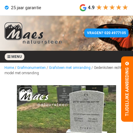
★★★★★
★★★★★
4.9
25 jaar garantie
Eigen werkplaats
VRAGEN? 020 4977105
Geen aanbetaling
4 weken levertijd
MENU
Home
/
Grafmonumenten
/
Grafsteen met omranding
/
Gedenksteen recht
TIJDELIJKE AANBIEDING
25 jaar garantie
model met omranding
Eigen werkplaats
Geen aanbetaling