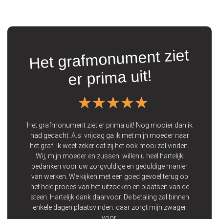
Het grafmonument ziet
t
er prima uit!
★★★★★
★★★★★
ooie
 Wij
Het grafmonument ziet er prima uit! Nog mooier dan ik
Vo
 een
had gedacht. A.s. vrijdag ga ik met mijn moeder naar
de 
 op
het graf. Ik weet zeker dat zij het ook mooi zal vinden.
zij
Wij, mijn moeder en zussen, willen u heel hartelijk
bedanken voor uw zorgvuldige en geduldige manier
p
van werken. We kijken met een goed gevoel terug op
het hele proces van het uitzoeken en plaatsen van de
steen. Hartelijk dank daarvoor. De betaling zal binnen
enkele dagen plaatsvinden: daar zorgt mijn zwager
voor.