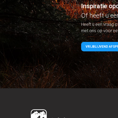
Inspiratie o
Of heeft u ee
Heeft u een vraag o
met ons op voor een 
VRIJBLIJVEND AFS