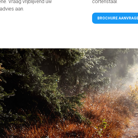
ne. Vraag vrijblijvend uw
cortenstaal.
 advies aan.
BROCHURE AANVRAG