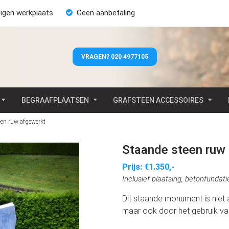
igen werkplaats
Geen aanbetaling
VRAGEN? 020 4977105
BEGRAAFPLAATSEN
GRAFSTEEN ACCESSOIRES
een ruw afgewerkt
Staande steen ruw
Prijs: €1.350,-
Inclusief plaatsing, betonfunda
Dit staande monument is niet a
maar ook door het gebruik van