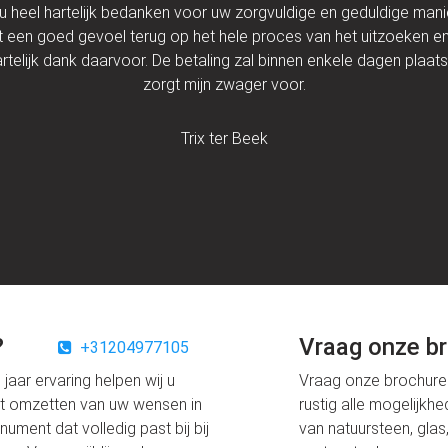
 u heel hartelijk bedanken voor uw zorgvuldige en geduldige man
 een goed gevoel terug op het hele proces van het uitzoeken e
rtelijk dank daarvoor. De betaling zal binnen enkele dagen plaat
zorgt mijn zwager voor.
Trix ter Beek
?
Vraag onze br
+31204977105
jaar ervaring helpen wij u
Vraag onze brochure 
et omzetten van uw wensen in
rustig alle mogelijkh
ument dat volledig past bij bij
van natuursteen, glas