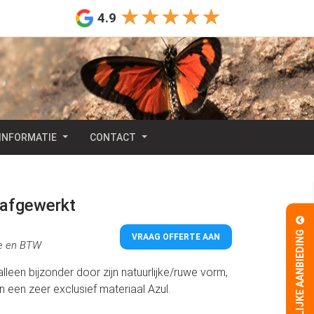
★★★★★
★★★★★
4.9
INFORMATIE
CONTACT
 afgewerkt
TIJDELIJKE AANBIEDING
VRAAG OFFERTE AAN
tie en BTW
lleen bijzonder door zijn natuurlijke/ruwe vorm,
 een zeer exclusief materiaal Azul.