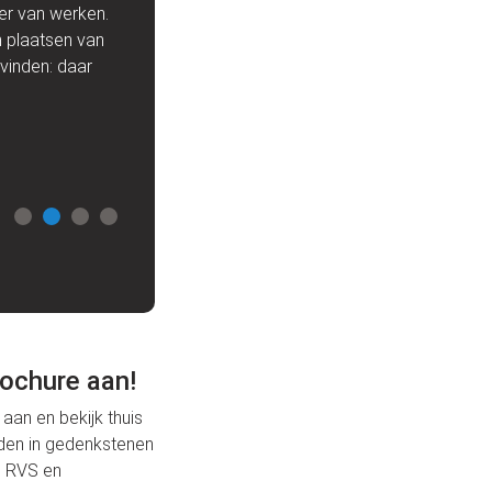
ier van werken.
goed uitziet. De letters, de plaatsing en de 
n plaatsen van
voor de plezierige mani
svinden: daar
ochure aan!
aan en bekijk thuis
eden in gedenkstenen
, RVS en