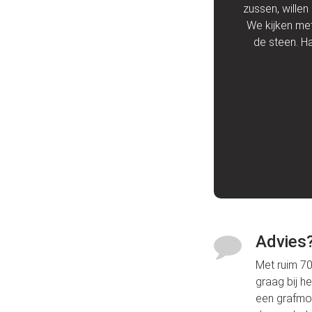
n meteen op bezoek.
zussen, willen
We kijken met
de steen. Ha
k
Advies
Met ruim 70 
graag bij h
een grafmon