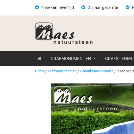
4 weken levertijd
25 jaar garantie
E
GRAFMONUMENTEN
GRAFSTENEN
Home
/
Grafmonumenten
/
Gedenksteen staand
/
Staande st