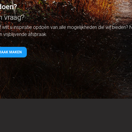
pdoen?
n vraag?
f wilt u inspiratie opdoen van alle mogelijkheden die wij bieden
vrijblijvende afspraak.
PRAAK MAKEN