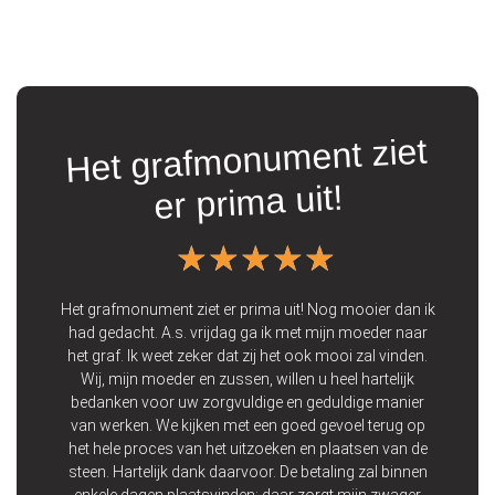
Het grafmonument ziet
t
er prima uit!
★★★★★
★★★★★
ooie
 Wij
Het grafmonument ziet er prima uit! Nog mooier dan ik
Vo
 een
had gedacht. A.s. vrijdag ga ik met mijn moeder naar
de 
 op
het graf. Ik weet zeker dat zij het ook mooi zal vinden.
zij
Wij, mijn moeder en zussen, willen u heel hartelijk
bedanken voor uw zorgvuldige en geduldige manier
p
van werken. We kijken met een goed gevoel terug op
het hele proces van het uitzoeken en plaatsen van de
steen. Hartelijk dank daarvoor. De betaling zal binnen