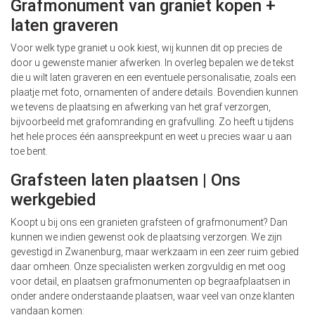
Grafmonument van graniet kopen +
laten graveren
Voor welk type graniet u ook kiest, wij kunnen dit op precies de
door u gewenste manier afwerken. In overleg bepalen we de tekst
die u wilt laten graveren en een eventuele personalisatie, zoals een
plaatje met foto, ornamenten of andere details. Bovendien kunnen
we tevens de plaatsing en afwerking van het graf verzorgen,
bijvoorbeeld met grafomranding en grafvulling. Zo heeft u tijdens
het hele proces één aanspreekpunt en weet u precies waar u aan
toe bent.
Grafsteen laten plaatsen | Ons
werkgebied
Koopt u bij ons een granieten grafsteen of grafmonument? Dan
kunnen we indien gewenst ook de plaatsing verzorgen. We zijn
gevestigd in Zwanenburg, maar werkzaam in een zeer ruim gebied
daar omheen. Onze specialisten werken zorgvuldig en met oog
voor detail, en plaatsen grafmonumenten op begraafplaatsen in
onder andere onderstaande plaatsen, waar veel van onze klanten
vandaan komen: