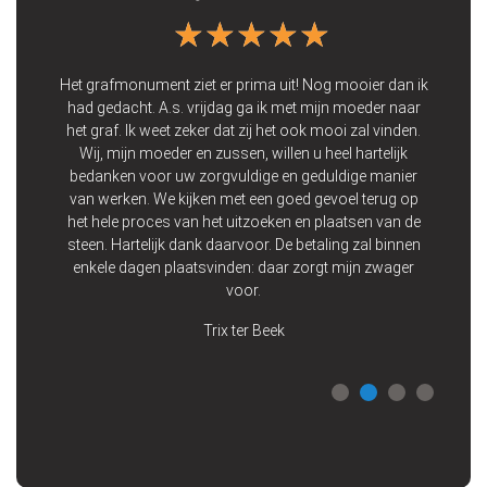
★★★★★
★★★★★
ooie
 Wij
Het grafmonument ziet er prima uit! Nog mooier dan ik
Vo
 een
had gedacht. A.s. vrijdag ga ik met mijn moeder naar
de 
 op
het graf. Ik weet zeker dat zij het ook mooi zal vinden.
zij
Wij, mijn moeder en zussen, willen u heel hartelijk
bedanken voor uw zorgvuldige en geduldige manier
p
van werken. We kijken met een goed gevoel terug op
het hele proces van het uitzoeken en plaatsen van de
steen. Hartelijk dank daarvoor. De betaling zal binnen
enkele dagen plaatsvinden: daar zorgt mijn zwager
voor.
Trix ter Beek