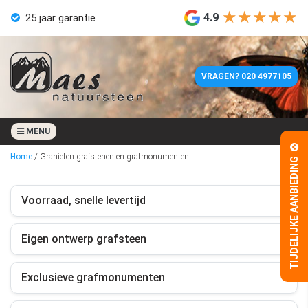
★★★★★
★★★★★
4.9
Eigen werkplaats
Geen aanbetaling
VRAGEN? 020 4977105
4 weken levertijd
25 jaar garantie
MENU
Home
/
Granieten grafstenen en grafmonumenten
TIJDELIJKE AANBIEDING
Eigen werkplaats
Geen aanbetaling
Voorraad, snelle levertijd
Eigen ontwerp grafsteen
Exclusieve grafmonumenten