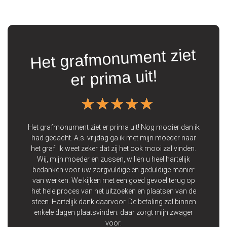
Het grafmonument ziet
t
er prima uit!
★★★★★
★★★★★
ooie
 Wij
Het grafmonument ziet er prima uit! Nog mooier dan ik
Vo
 een
had gedacht. A.s. vrijdag ga ik met mijn moeder naar
de 
 op
het graf. Ik weet zeker dat zij het ook mooi zal vinden.
zij
Wij, mijn moeder en zussen, willen u heel hartelijk
bedanken voor uw zorgvuldige en geduldige manier
p
van werken. We kijken met een goed gevoel terug op
het hele proces van het uitzoeken en plaatsen van de
steen. Hartelijk dank daarvoor. De betaling zal binnen
enkele dagen plaatsvinden: daar zorgt mijn zwager
voor.