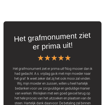
Het grafmonument ziet
t
er prima uit!
★★★★★
★★★★★
ooie
 Wij
Het grafmonument ziet er prima uit! Nog mooier dan ik
Vo
 een
had gedacht. A.s. vrijdag ga ik met mijn moeder naar
de 
 op
het graf. Ik weet zeker dat zij het ook mooi zal vinden.
zij
Wij, mijn moeder en zussen, willen u heel hartelijk
bedanken voor uw zorgvuldige en geduldige manier
p
van werken. We kijken met een goed gevoel terug op
het hele proces van het uitzoeken en plaatsen van de
steen. Hartelijk dank daarvoor. De betaling zal binnen