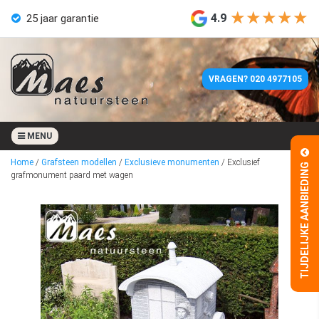
★★★★★
★★★★★
4.9
25 jaar garantie
Eigen werkplaats
VRAGEN? 020 4977105
Geen aanbetaling
4 weken levertijd
MENU
Home
/
Grafsteen modellen
/
Exclusieve monumenten
/
Exclusief
TIJDELIJKE AANBIEDING
25 jaar garantie
grafmonument paard met wagen
Eigen werkplaats
Geen aanbetaling