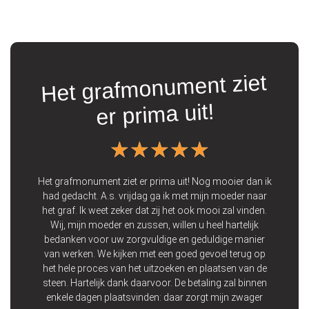
Het grafmonument ziet
t
er prima uit!
★★★★★
★★★★★
ooie
 Wij
Het grafmonument ziet er prima uit! Nog mooier dan ik
Vo
 een
had gedacht. A.s. vrijdag ga ik met mijn moeder naar
de 
 op
het graf. Ik weet zeker dat zij het ook mooi zal vinden.
zij
Wij, mijn moeder en zussen, willen u heel hartelijk
bedanken voor uw zorgvuldige en geduldige manier
p
van werken. We kijken met een goed gevoel terug op
het hele proces van het uitzoeken en plaatsen van de
steen. Hartelijk dank daarvoor. De betaling zal binnen
enkele dagen plaatsvinden: daar zorgt mijn zwager