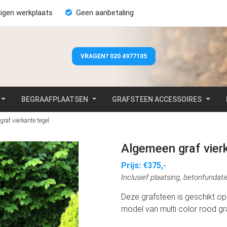
igen werkplaats
Geen aanbetaling
VRAGEN? 020 4977105
BEGRAAFPLAATSEN
GRAFSTEEN ACCESSOIRES
raf vierkante tegel
Algemeen graf vier
Prijs: €375,-
Inclusief plaatsing, betonfunda
Deze grafsteen is geschikt op
model van multi color rood gra