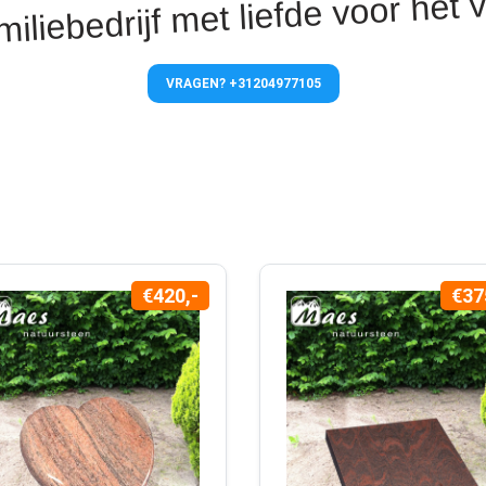
iliebedrijf met liefde voor het 
VRAGEN? +31204977105
€420,-
€37