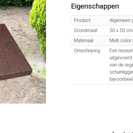
Eigenschappen
Product
Algemeen g
Grondmaat
50 x 50 cm
Materiaal
Multi color 
Omschrijving
Een monume
uitgevoerd 
van de reg
schuinligg
bijvoorbeel