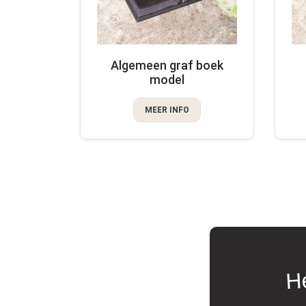
Algemeen graf boek
model
MEER INFO
He
prachtig uit