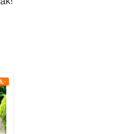
vak!
5,-