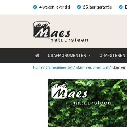
4 weken levertijd
25 jaar garantie
E
GRAFMONUMENTEN
GRAFSTENEN
Home
/
Grafmonumenten
/
Algemeen, urnen graf
/
Algemeen g