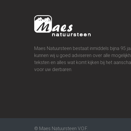
Maes Natuursteen bestaat inmiddels bijna 95 jaa
kunnen wij u goed adviseren over alle mogelijk
teksten en alles wat komt kijken bij het aansc
voor uw dierbaren.
© Maes Natuursteen V.O.F.