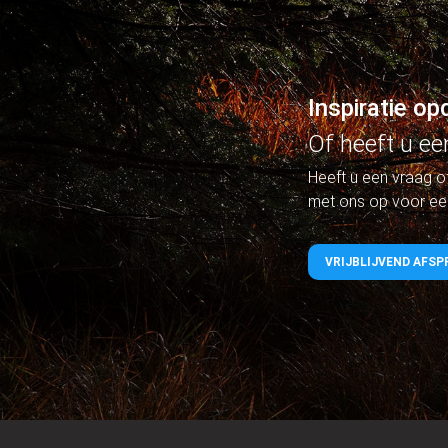
Inspiratie o
Of heeft u ee
Heeft u een vraag o
met ons op voor een 
VRIJBLIJVEND AFS