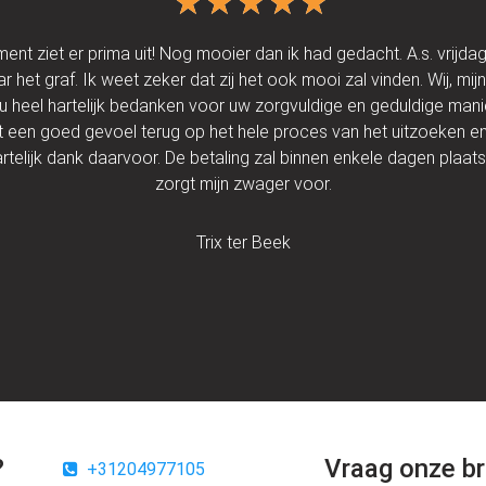
★★★★★
★★★★★
nt ziet er prima uit! Nog mooier dan ik had gedacht. A.s. vrijdag
 het graf. Ik weet zeker dat zij het ook mooi zal vinden. Wij, mi
 u heel hartelijk bedanken voor uw zorgvuldige en geduldige man
 een goed gevoel terug op het hele proces van het uitzoeken e
rtelijk dank daarvoor. De betaling zal binnen enkele dagen plaat
zorgt mijn zwager voor.
Trix ter Beek
?
Vraag onze br
+31204977105