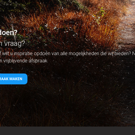
pdoen?
n vraag?
f wilt u inspiratie opdoen van alle mogelijkheden die wij bieden
vrijblijvende afspraak.
PRAAK MAKEN